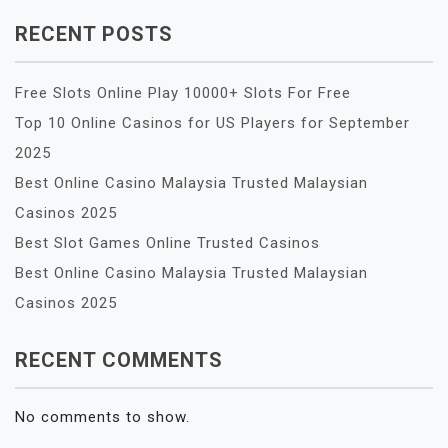
RECENT POSTS
Free Slots Online Play 10000+ Slots For Free
Top 10 Online Casinos for US Players for September
2025
Best Online Casino Malaysia Trusted Malaysian
Casinos 2025
Best Slot Games Online Trusted Casinos
Best Online Casino Malaysia Trusted Malaysian
Casinos 2025
RECENT COMMENTS
No comments to show.