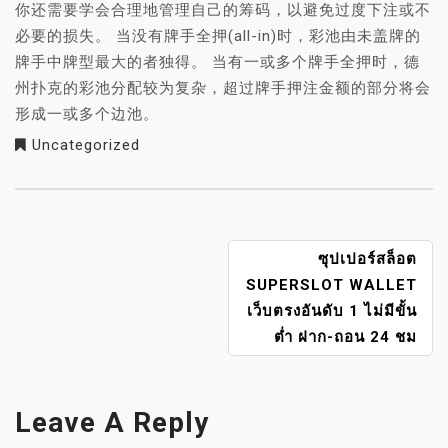
你还需要学会合理地管理自己的筹码，以避免过度下注或不
必要的损失。 当没有牌手全押(all-in)时，彩池由未盖牌的
牌手中牌型最大的者独得。 当有一或多个牌手全押时，德
州扑克的彩池分配较为复杂，超过牌手押注金额的部分将会
形成一或多个边池。
Uncategorized
POST
ซุปเปอร์สล็อต
NAVIGATION
SUPERSLOT WALLET
เว็บตรงอันดับ 1 ไม่มีขั้น
ต่ำ ฝาก-ถอน 24 ชม
Leave A Reply