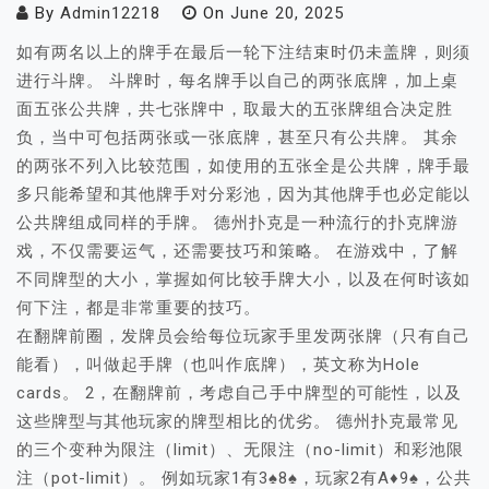
By
Admin12218
On
June 20, 2025
如有两名以上的牌手在最后一轮下注结束时仍未盖牌，则须
进行斗牌。 斗牌时，每名牌手以自己的两张底牌，加上桌
面五张公共牌，共七张牌中，取最大的五张牌组合决定胜
负，当中可包括两张或一张底牌，甚至只有公共牌。 其余
的两张不列入比较范围，如使用的五张全是公共牌，牌手最
多只能希望和其他牌手对分彩池，因为其他牌手也必定能以
公共牌组成同样的手牌。 德州扑克是一种流行的扑克牌游
戏，不仅需要运气，还需要技巧和策略。 在游戏中，了解
不同牌型的大小，掌握如何比较手牌大小，以及在何时该如
何下注，都是非常重要的技巧。
在翻牌前圈，发牌员会给每位玩家手里发两张牌（只有自己
能看），叫做起手牌（也叫作底牌），英文称为Hole
cards。 2，在翻牌前，考虑自己手中牌型的可能性，以及
这些牌型与其他玩家的牌型相比的优劣。 德州扑克最常见
的三个变种为限注（limit）、无限注（no-limit）和彩池限
注（pot-limit）。 例如玩家1有3♠8♠，玩家2有A♦9♠，公共