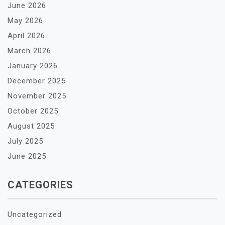
June 2026
May 2026
April 2026
March 2026
January 2026
December 2025
November 2025
October 2025
August 2025
July 2025
June 2025
CATEGORIES
Uncategorized