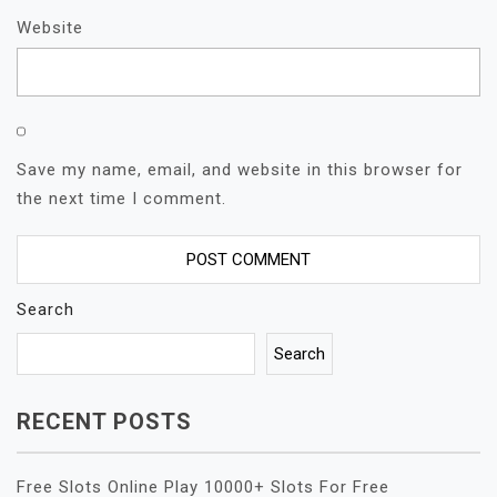
Website
Save my name, email, and website in this browser for
the next time I comment.
Search
Search
RECENT POSTS
Free Slots Online Play 10000+ Slots For Free