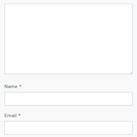
Name
*
Email
*