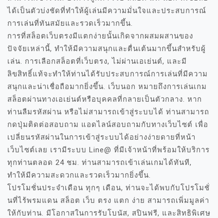
ได้เป็นตัวบ่งชัดที่ทำให้ผู้เล่นมีความมั่นใจและประสบการณ์
การเล่นที่ทันสมัยและรวดเร็วมากขึ้น.
การที่สล็อตเว็บตรงมีแตกง่ายนั้นเกิดจากผสมผสานของ
ปัจจัยเหล่านี้, ทำให้มีความสนุกและตื่นเต้นมากขึ้นสำหรับผู้
เล่น. การเลือกสล็อตที่เว็บตรง, ไม่ผ่านเอเย่นต์, และมี
ลิขสิทธิ์แท้จะทำให้ท่านได้รับประสบการณ์การเล่นที่มีความ
สนุกและน่าเชื่อถือมากยิ่งขึ้น. เว็บนอก หมายถึงการเล่นเกม
สล็อตผ่านทางเอเย่นต์หรือบุคคลที่กลายเป็นตัวกลาง. หาก
ท่านลืมรหัสผ่าน หรือไม่สามารถเข้าสู่ระบบได้ ท่านสามารถ
กดปุ่มติดต่อสอบถาม แอดไลน์สอบถามกับทางเว็บไซต์ เพื่อ
เปลี่ยนรหัสผ่านในการเข้าสู่ระบบได้อย่างง่ายดายที่หน้า
เว็บไซต์เลย เรามีระบบ Line@ ที่มีเจ้าหน้าที่พร้อมให้บริการ
ทุกท่านตลอด 24 ชม. ท่านสามารถเข้าเล่นเกมได้ทันที,
ทำให้มีความสะดวกและรวดเร็วมากยิ่งขึ้น.
โปรโมชั่นประจำเดือน ทุกๆ เดือน, ท่านจะได้พบกับโปรโมชั่
นที่ไร้พรมแดน สล็อต เว็บ ตรง แตก ง่าย สามารถเพิ่มมูลค่า
ให้กับท่าน. มีโอกาสในการรับโบนัส, สปินฟรี, และสิทธิพิเศษ